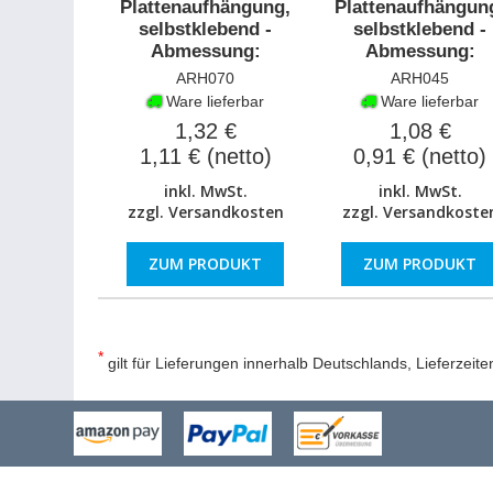
Plattenaufhängung,
Plattenaufhängun
selbstklebend -
selbstklebend -
Abmessung:
Abmessung:
70x70mm
45x45mm
ARH070
ARH045
Ware lieferbar
Ware lieferbar
1,32 €
1,08 €
1,11 € (netto)
0,91 € (netto)
inkl. MwSt.
inkl. MwSt.
zzgl.
Versandkosten
zzgl.
Versandkoste
ZUM PRODUKT
ZUM PRODUKT
*
gilt für Lieferungen innerhalb Deutschlands, Lieferzeit