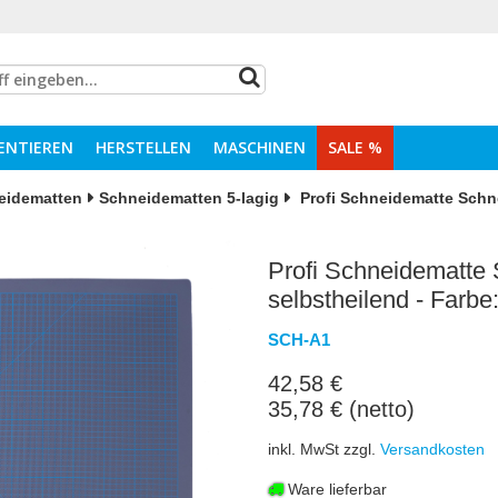
ENTIEREN
HERSTELLEN
MASCHINEN
SALE %
eidematten
Schneidematten 5-lagig
Profi Schneidematte Schne
Profi Schneidematte 
selbstheilend - Farb
SCH-A1
42,58 €
35,78 € (netto)
inkl. MwSt zzgl.
Versandkosten
Ware lieferbar