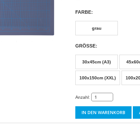
FARBE:
grau
GRÖSSE:
30x45cm (A3)
45x60
100x150cm (XXL)
100x2
Anzahl: