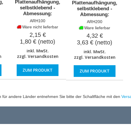
g,
Plattenaufhängung,
Plattenaufhängung,
selbstklebend -
selbstklebend -
Abmessung:
Abmessung:
100x100mm
100x200mm
ARH100
ARH200
Ware nicht lieferbar
Ware lieferbar
2,15 €
4,32 €
1,80 € (netto)
3,63 € (netto)
inkl. MwSt.
inkl. MwSt.
n
zzgl.
Versandkosten
zzgl.
Versandkosten
ZUM PRODUKT
ZUM PRODUKT
en für andere Länder entnehmen Sie bitte der Schaltfläche mit den
Vers