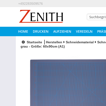
+492283509576
HOME
DRUCKEN
AUFZIEHEN
VEREDELN
PRÄS
Startseite
Herstellen
Schneidematerial
Schn
grau - Größe: 60x90cm (A1)