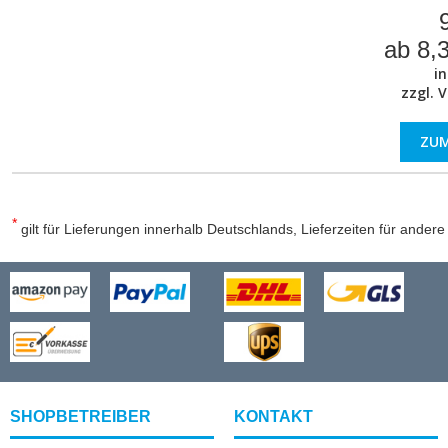
ab 8,3
in
zzgl.
V
ZU
*
gilt für Lieferungen innerhalb Deutschlands, Lieferzeiten für ander
SHOPBETREIBER
KONTAKT