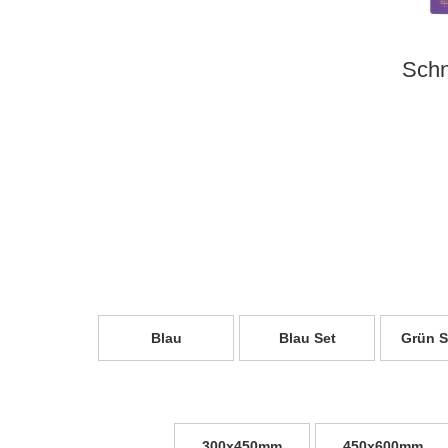
Schn
Blau
Blau Set
Grün S
300x450mm
450x600mm