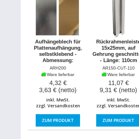
Aufhängeblech für
Rückrahmenleist
Plattenaufhängung,
15x25mm, auf
selbstklebend -
Gehrung geschnitt
Abmessung:
- Länge: 110cm
100x200mm
ARH200
AR150-CUT-110
Ware lieferbar
Ware lieferbar
4,32 €
11,07 €
3,63 € (netto)
9,31 € (netto)
inkl. MwSt.
inkl. MwSt.
zzgl.
Versandkosten
zzgl.
Versandkoste
ZUM PRODUKT
ZUM PRODUKT