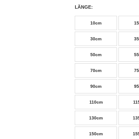
LÄNGE:
10cm
1
30cm
3
50cm
5
70cm
7
90cm
9
110cm
11
130cm
13
150cm
15