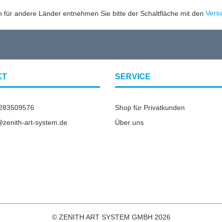
en für andere Länder entnehmen Sie bitte der Schaltfläche mit den
Vers
KT
SERVICE
2283509576
Shop für Privatkunden
o@zenith-art-system.de
Über uns
© ZENITH ART SYSTEM GMBH 2026