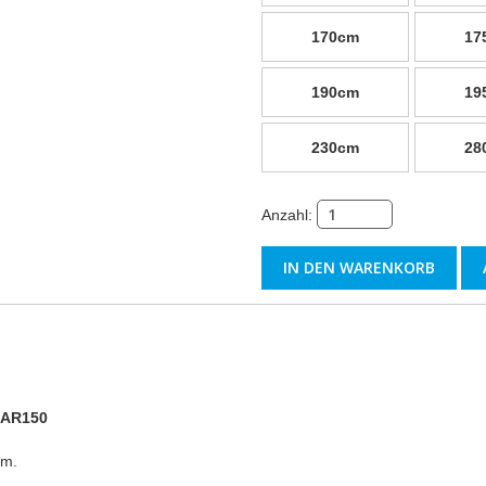
170cm
17
190cm
19
230cm
28
Anzahl:
AR150
mm.