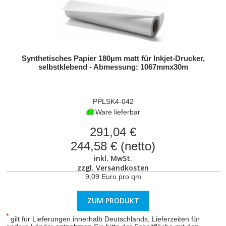
ZUM PRODUKT
Synthetisches Papier 180µm matt für Inkjet-Drucker,
selbstklebend - Abmessung: 1067mmx30m
PPLSK4-042
Ware lieferbar
291,04 €
244,58 € (netto)
inkl. MwSt.
zzgl.
Versandkosten
9,09 Euro pro qm
ZUM PRODUKT
*
gilt für Lieferungen innerhalb Deutschlands, Lieferzeiten für