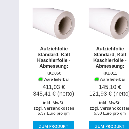
Aufziehfolie
Aufziehfolie
Standard, Kalt
Standard, Kalt
Kaschierfolie -
Kaschierfolie -
Abmessung:
Abmessung:
1530mmx50m
520mmx50m
KKD050
KKD011
Ware lieferbar
Ware lieferbar
411,03 €
145,10 €
345,41 € (netto)
121,93 € (netto
inkl. MwSt.
inkl. MwSt.
zzgl.
Versandkosten
zzgl.
Versandkoste
5,37 Euro pro qm
5,58 Euro pro qm
ZUM PRODUKT
ZUM PRODUKT