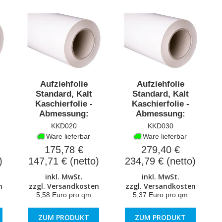
Aufziehfolie
Aufziehfolie
Standard, Kalt
Standard, Kalt
Kaschierfolie -
Kaschierfolie -
Abmessung:
Abmessung:
630mmx50m
1040mmx50m
KKD020
KKD030
Ware lieferbar
Ware lieferbar
175,78 €
279,40 €
)
147,71 € (netto)
234,79 € (netto)
inkl. MwSt.
inkl. MwSt.
n
zzgl.
Versandkosten
zzgl.
Versandkosten
5,58 Euro pro qm
5,37 Euro pro qm
ZUM PRODUKT
ZUM PRODUKT