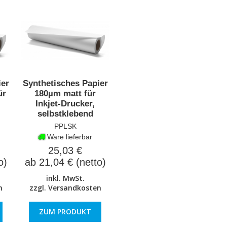
ier
Synthetisches Papier
ür
180µm matt für
Inkjet-Drucker,
selbstklebend
PPLSK
Ware lieferbar
25,03 €
o)
ab 21,04 € (netto)
inkl. MwSt.
n
zzgl.
Versandkosten
ZUM PRODUKT