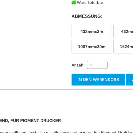
Ware lieferbar
ABMESSUNG:
432mmx3m
432m
1067mmx30m
1524
Anzahl:
END, FÜR PIGMENT-DRUCKER
hergestellt und lässt sich mit allen wasserbasierenden Pigment-Groß