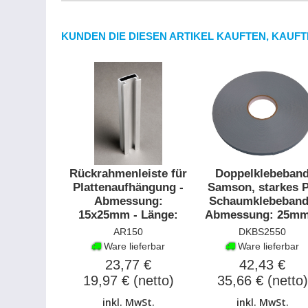
KUNDEN DIE DIESEN ARTIKEL KAUFTEN, KAUFT
Rückrahmenleiste für
Doppelklebeban
Plattenaufhängung -
Samson, starkes 
Abmessung:
Schaumklebeband
15x25mm - Länge:
Abmessung: 25mm
300cm
50m
AR150
DKBS2550
Ware lieferbar
Ware lieferbar
23,77 €
42,43 €
19,97 € (netto)
35,66 € (netto)
inkl. MwSt.
inkl. MwSt.