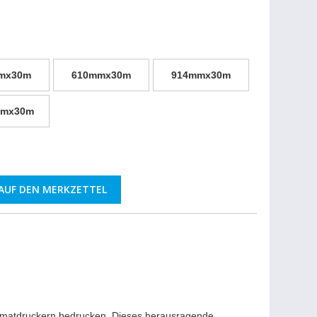
mx30m
610mmx30m
914mmx30m
mmx30m
AUF DEN MERKZETTEL
formatdruckern bedrucken. Dieses herausragende