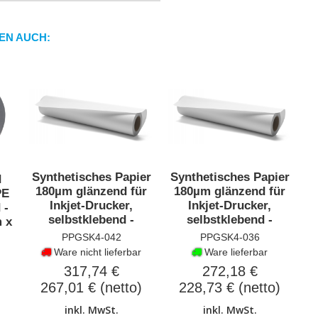
EN AUCH:
Synthetisches Papier
Synthetisches Papier
d
180µm glänzend für
180µm glänzend für
PE
Inkjet-Drucker,
Inkjet-Drucker,
 -
selbstklebend -
selbstklebend -
 x
Abmessung:
Abmessung:
PPGSK4-042
PPGSK4-036
1067mmx30m
914mmx30m
Ware nicht lieferbar
Ware lieferbar
317,74 €
272,18 €
267,01 € (netto)
228,73 € (netto)
inkl. MwSt.
inkl. MwSt.