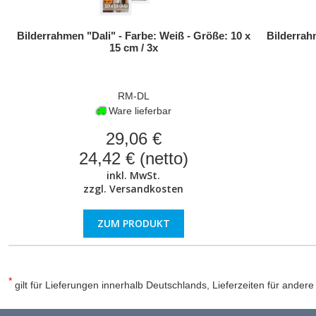
Bilderrahmen "Dali" - Farbe: Weiß - Größe: 10 x
Bilderrahm
15 cm / 3x
RM-DL
Ware lieferbar
29,06 €
24,42 € (netto)
inkl. MwSt.
zzgl.
Versandkosten
ZUM PRODUKT
*
gilt für Lieferungen innerhalb Deutschlands, Lieferzeiten für ander