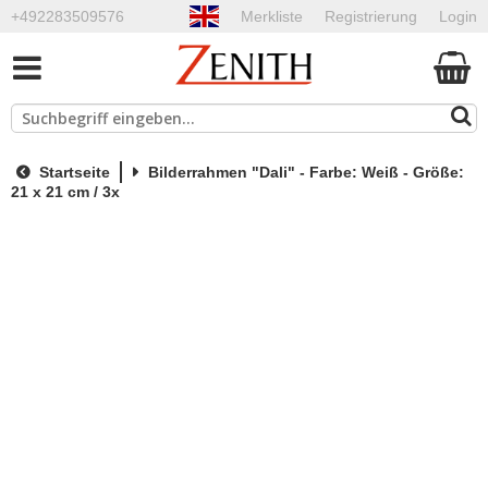
+492283509576
Merkliste
Registrierung
Login
Startseite
Bilderrahmen "Dali" - Farbe: Weiß - Größe:
21 x 21 cm / 3x