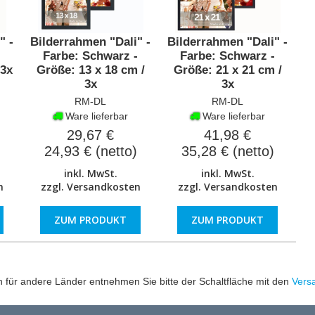
" -
Bilderrahmen "Dali" -
Bilderrahmen "Dali" -
-
Farbe: Schwarz -
Farbe: Schwarz -
 3x
Größe: 13 x 18 cm /
Größe: 21 x 21 cm /
3x
3x
RM-DL
RM-DL
Ware lieferbar
Ware lieferbar
29,67 €
41,98 €
24,93 € (netto)
35,28 € (netto)
inkl. MwSt.
inkl. MwSt.
n
zzgl.
Versandkosten
zzgl.
Versandkosten
ZUM PRODUKT
ZUM PRODUKT
en für andere Länder entnehmen Sie bitte der Schaltfläche mit den
Vers