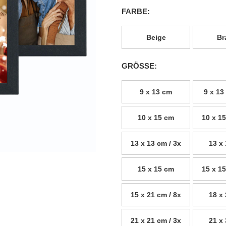
FARBE:
Beige
Br
GRÖSSE:
9 x 13 cm
9 x 13
10 x 15 cm
10 x 15
13 x 13 cm / 3x
13 x
15 x 15 cm
15 x 15
15 x 21 cm / 8x
18 x
21 x 21 cm / 3x
21 x