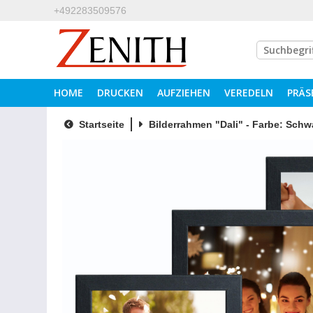
+492283509576
HOME
DRUCKEN
AUFZIEHEN
VEREDELN
PRÄS
Startseite
Bilderrahmen "Dali" - Farbe: Schwa