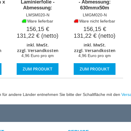
 x
Laminierfolie -
- Abmessung:
Abmessung:
630mmx50m
630mmx50m
LMSM020-N
LMGM020-N
Ware lieferbar
Ware nicht lieferbar
156,15 €
156,15 €
131,22 € (netto)
131,22 € (netto)
inkl. MwSt.
inkl. MwSt.
n
zzgl.
Versandkosten
zzgl.
Versandkosten
4,96 Euro pro qm
4,96 Euro pro qm
ZUM PRODUKT
ZUM PRODUKT
en für andere Länder entnehmen Sie bitte der Schaltfläche mit den
Vers