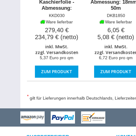
Kaschierfolie -
Abmessung: 18mm
Abmessung:
50m
1040mmx50m
KKD030
DKB1850
Ware lieferbar
Ware lieferbar
279,40 €
6,05 €
234,79 € (netto)
5,08 € (netto)
inkl. MwSt.
inkl. MwSt.
zzgl.
Versandkosten
zzgl.
Versandkoste
5,37 Euro pro qm
6,72 Euro pro qm
ZUM PRODUKT
ZUM PRODUKT
*
gilt für Lieferungen innerhalb Deutschlands, Lieferzeit